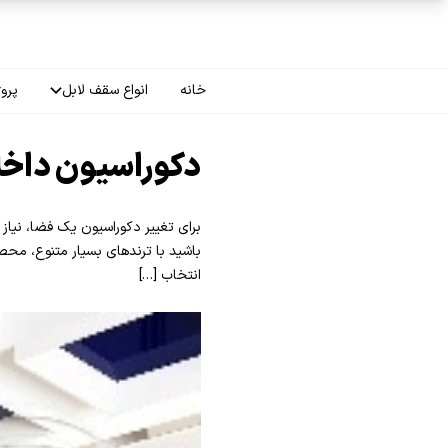
فتن به محتوای اصلی
خانه
انواع سقف لابل
پروژ
سقف چاپی
دکوراسیون داخل
سقف لاکر
برای تغییر دکوراسیون یک فضا، نیاز 
سقف گلکسی
باشید با ترندهای بسیار متنوع، محصو
انتخاب […]
سقف ترنسپرنت
سقف مات
سقف اپلای