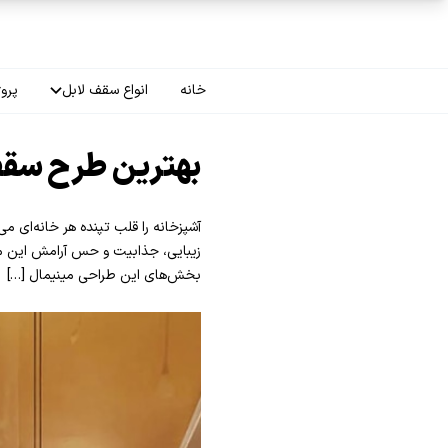
فتن به محتوای اصلی
خانه
انواع سقف لابل
پروژ
سقف چاپی
بهترین طرح سق
سقف لاکر
آشپزخانه را قلب تپنده هر خانه‌ای می
سقف گلکسی
زیبایی، جذابیت و حس آرامش این محی
بخش‌های این طراحی مینیمال […]
سقف ترنسپرنت
سقف مات
سقف اپلای