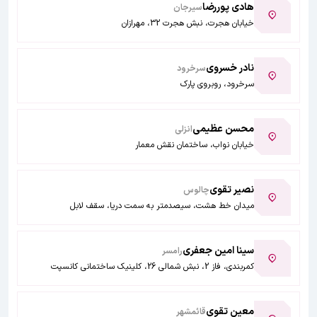
هادی پوررضا
سیرجان
خیابان هجرت، نبش هجرت 32، مهرازان
نادر خسروی
سرخرود
سرخرود، روبروی پارک
محسن عظیمی
انزلی
خیابان نواب، ساختمان نقش معمار
نصیر تقوی
چالوس
میدان خط هشت، سیصدمتر به سمت دریا، سقف لابل
سینا امین جعفری
رامسر
کمربندی، فاز 2، نبش شمالی 26، کلینیک ساختمانی کانسپت
معین تقوی
قائمشهر