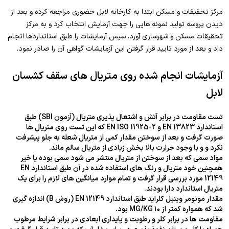
مرکز تحقیقات و مسکن ابتدا به کارخانه لابل حضوری مراجعه کرده و بعد از
دیدن پروسه تولید نمونه هایی را جهت آزمایش انتخاب کرد و به مرکز
تحقیقات مسکن و شهرسازی آورد. سپس آزمایشات را طبق استانداردها انجام
داد و بعد از مورد تایید قرار گرفتن این آزمایشات گواهی آن را صادر نمود.
آزمایشات انجام شده روی متریال های سقف کشسان
لابل
تست مقاومت در برابر آتش و اشتعال پذیری متریال (آزمون SBI) طبق
استاندارد EN 13823 و EN ISO 11925-2 که این تست روی متریال ها
صورت گرفت و بعد از سوختن مقدار کمی از متریال شعله به جلو پیشرفت
نکرد و و با وجود حرارت بالا بخش زیادی از متریال سالم ماند.
مواد سمی که بعد از سوختن از متریال منتشر می شود سمی بوده یا خیر
همچنین خود متریال و رنگ های استفاده شده در آن طبق استاندارد EN
12149 مورد بررسی قرار گرفت و تمام موارد میانگین های لازم را برای یک
متریال استاندارد دارا بودند.
مقدار مونومر وینیل کلراید طبق استاندارد EN 12149 (روش B) اندازه گیری
شد که همواره کمتر از ۱۰ MG/KG بود.
مقاومت ها در برابر کلر و رطوبت و پایداری ابعادی در برابر شرایط مرطوب