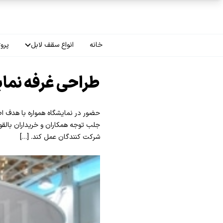
فتن به محتوای اصلی
خانه
انواع سقف لابل
پروژ
سقف چاپی
طراحی غرفه نمای
سقف لاکر
حضور در نمایشگاه همواره با هدف ا
سقف گلکسی
جلب توجه همکاران و خریداران بالقوه
شرکت کنندگان عمل کند. […]
سقف ترنسپرنت
سقف مات
سقف اپلای