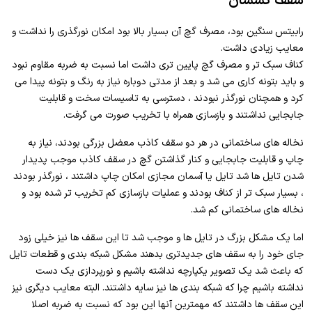
سقف کشسان
رابیتس سنگین بود، مصرف گچ آن بسیار بالا بود امکان نورگذری را نداشت و
معایب زیادی داشت.
کناف سبک تر و مصرف گچ پایین تری داشت اما نسبت به ضربه مقاوم نبود
و باید بتونه کاری می شد و بعد از مدتی دوباره نیاز به رنگ و بتونه پیدا می
کرد و همچنان نورگذر نبودند ، دسترسی به تاسیسات سخت و قابلیت
جابجایی نداشتند و بازسازی همراه با تخریب صورت می گرفت.
نخاله های ساختمانی در هر دو سقف کاذب معضل بزرگی بودند، نیاز به
چاپ و قابلیت جابجایی و کنار گذاشتن گچ در سقف کاذب موجب پدیدار
شدن تایل ها شد تایل یا آسمان مجازی امکان چاپ داشتند ، نورگذر بودند
، بسیار سبک تر از کناف بودند و عملیات بازسازی کم تخریب تر شده بود و
نخاله های ساختمانی کم شد.
اما یک مشکل بزرگ در تایل ها و موجب شد تا این سقف ها نیز خیلی زود
جای خود را به سقف های جدیدتری بدهند مشکل شبکه بندی و قطعات تایل
که باعث شد یک تصویر یکپارچه نداشته باشیم و نورپردازی یک دست
نداشته باشیم چرا که شبکه بندی ها نیز سایه داشتند. البته معایب دیگری نیز
این سقف ها داشتند که مهمترین آنها این بود که نسبت به ضربه اصلا