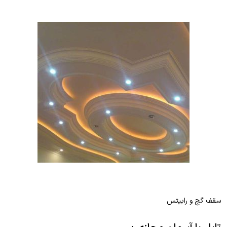
سقف گچ و رابیتس