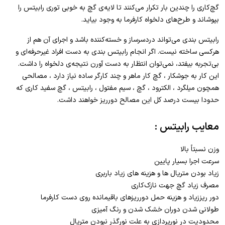
گچ‌کاری را چندین بار تکرار می‌کنند تا لایه‌ی گچ به خوبی توری رابیتس را
بپوشاند و طرح‌های دلخواه کارفرما به وجود بیاید.
رابیتس بندی می‌تواند دردسرساز و خسته‌کننده باشد و اجرای آن هم از
هرکسی ساخته نیست. اگر انجام رابیتس بندی به دست افراد غیرحرفه‌ای و
بی‌تجربه بیفتد، نمی‌توان انتظار به دست آورن نتیجه‌ی دلخواه را داشت.
این کار به جوشکار ، گچ کار ماهر و چند کارگر ساده نیاز دارد ، مصالحی
همچون میلگرد ، الکترود ، گچ ، سیم مفتول ، رابیتس ، گچ سفید کاری که
حدودا بیست درصد کل این مصالح دورریز خواهند داشت.
معایب رابیتس :
وزن نسبتاً بالا
سرعت اجرا بسیار پایین
زیاد بودن متریال ها و هزینه های زیاد باربری
مصرف زیاد گچ جهت نازک‌کاری
دور ریززیاد و هزینه حمل دورریزهای باقیمانده روی دست کارفرما
طولانی شدن دوران خشک شدن و رنگ آمیزی
محدودیت در نورپردازی به علت نورگذر نبودن متریال