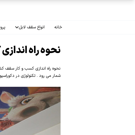
فتن به محتوای اصلی
خانه
انواع سقف لابل
پروژ
سقف چاپی
نحوه راه انداز
سقف لاکر
نحوه راه اندازی کسب و کار سقف کش
سقف گلکسی
شمار می رود . تکنولوژی در دکوراس
سقف ترنسپرنت
سقف مات
سقف اپلای