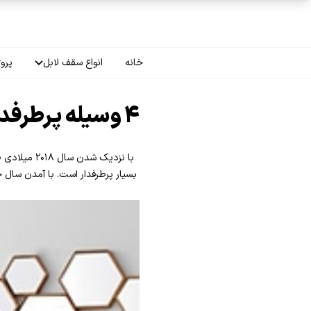
فتن به محتوای اصلی
خانه
انواع سقف لابل
پروژ
سقف چاپی
۴ وسیله پرطرفدار در طراحی دکوراسیون منزل سال ۲۰۱۸
سقف لاکر
سقف گلکسی
بسیار پرطرفدار است. با آمدن سال جد
سقف ترنسپرنت
سقف مات
سقف اپلای