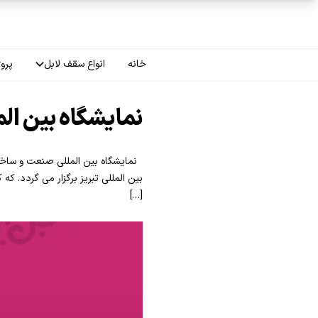
فتن به محتوای اصلی
خانه
انواع سقف لابل
پروژ
سقف چاپی
نمایشگاه بین ال
سقف لاکر
سقف گلکسی
[…]
سقف ترنسپرنت
سقف مات
سقف اپلای