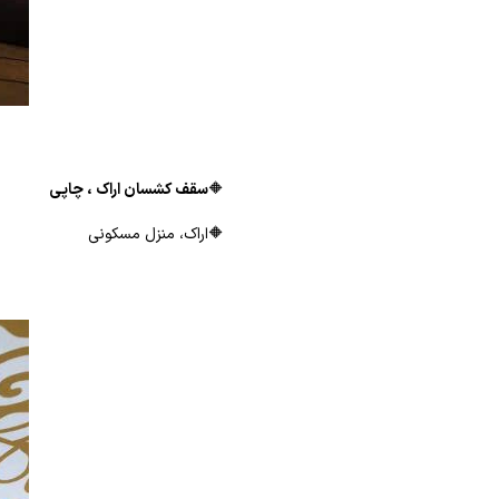
🔶
سقف کشسان اراک ، چاپی
🔶اراک، منزل مسکونی