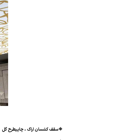
🔶
سقف کشسان اراک ، چاپی
طرح گل