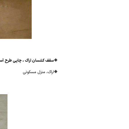
🔶
سقف کشسان اراک ، چاپی
طرح آس
🔶اراک، منزل مسکونی