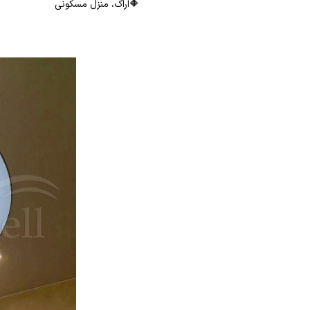
🔶اراک، منزل مسکونی