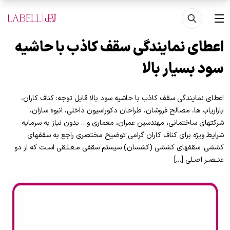
فتن به محتوای اصلی
منو
اعطای نمایندگی سقف کاذب با حاشیه
سود بسیار بالا
اعطای نمایندگی سقف کاذب با حاشیه سود بالا قابل توجه: کناف کاران،
بازاریاب ها، مصالح فروشان، طراحان دکوراسیون داخلی، انبوه سازان،
شرکتهای ساختمانی، مهندسین عمران، معماری و… بدون نیاز به سرمایه
شرایط ویژه برای کناف کاران گرامی توضیح مختصری راجع به سقفهای
کششی: سقفهای کششی (کشسان) سیستم سقفی مـعـلـقی اسـت که از دو
عنــصـر اصـلی […]