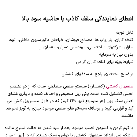
اعطای نمایندگی سقف کاذب با حاشیه سود بالا
قابل توجه:
کناف کاران، بازاریاب ها، مصالح فروشان، طراحان دکوراسیون داخلی، انبوه
سازان، شرکتهای ساختمانی، مهندسین عمران، معماری و…
بدون نیاز به سرمایه
شرایط ویژه برای کناف کاران گرامی
توضیح مختصری راجع به سقفهای کششی:
سقفهای کششی
(کشسان) سیستم سقفی مـعـلـقی اسـت که از دو عنــصـر
اصـلی تشـکیل شده است. یکی ریل مـحیطی و احـاطـ کننده و دیگری غشای
اصلی سبک وزن (هر مترمربع تنها ۲۴۰ گرم) که در طول مـسیرریل کـش می
آید و قرارمی گیرد و برخلاف سیستم های سقفی موجود نیازی به آویز نخواهد
داشـت.
با گرم کردن و کشیدن نصب میشود بعد از سرد شدن به حالت استرچ مانده
و شکم نمی اندازد. سقفهای کششی با دوام و سبک هستند که در آنها از مواد