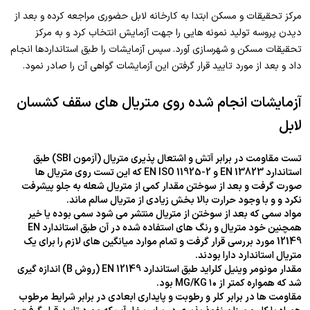
مرکز تحقیقات و مسکن ابتدا به کارخانه لابل حضوری مراجعه کرده و بعد از
دیدن پروسه تولید نمونه هایی را جهت آزمایش انتخاب کرد و به مرکز
تحقیقات مسکن و شهرسازی آورد. سپس آزمایشات را طبق استانداردها انجام
داد و بعد از مورد تایید قرار گرفتن این آزمایشات گواهی آن را صادر نمود.
آزمایشات انجام شده روی متریال های سقف کشسان
لابل
تست مقاومت در برابر آتش و اشتعال پذیری متریال (آزمون SBI) طبق
استاندارد EN 13823 و EN ISO 11925-2 که این تست روی متریال ها
صورت گرفت و بعد از سوختن مقدار کمی از متریال شعله به جلو پیشرفت
نکرد و و با وجود حرارت بالا بخش زیادی از متریال سالم ماند.
مواد سمی که بعد از سوختن از متریال منتشر می شود سمی بوده یا خیر
همچنین خود متریال و رنگ های استفاده شده در آن طبق استاندارد EN
12149 مورد بررسی قرار گرفت و تمام موارد میانگین های لازم را برای یک
متریال استاندارد دارا بودند.
مقدار مونومر وینیل کلراید طبق استاندارد EN 12149 (روش B) اندازه گیری
شد که همواره کمتر از ۱۰ MG/KG بود.
مقاومت ها در برابر کلر و رطوبت و پایداری ابعادی در برابر شرایط مرطوب