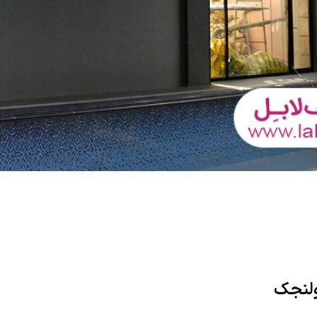
ولنجک