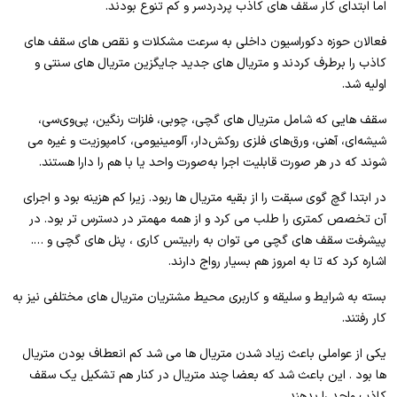
اما ابتدای کار سقف های کاذب پردردسر و کم تنوع بودند.
فعالان حوزه دکوراسیون داخلی به سرعت مشکلات و نقص های سقف های
کاذب را برطرف کردند و متریال های جدید جایگزین متریال های سنتی و
اولیه شد.
سقف هایی که شامل متریال های گچی، چوبی، فلزات رنگین، پی‌وی‌سی،
شیشه‌ای، آهنی، ورق‌های فلزی روکش‌دار، آلومینیومی، کامپوزیت و غیره می
شوند که در هر صورت قابلیت اجرا به‌صورت واحد یا با هم را دارا هستند.
در ابتدا گچ گوی سبقت را از بقیه متریال ها ربود. زیرا کم هزینه بود و اجرای
آن تخصص کمتری را طلب می کرد و از همه مهمتر در دسترس تر بود. در
پیشرفت سقف های گچی می توان به رابیتس کاری ، پنل های گچی و ….
اشاره کرد که تا به امروز هم بسیار رواج دارند.
بسته به شرایط و سلیقه و کاربری محیط مشتریان متریال های مختلفی نیز به
کار رفتند.
یکی از عواملی باعث زیاد شدن متریال ها می شد کم انعطاف بودن متریال
ها بود . این باعث شد که بعضا چند متریال در کنار هم تشکیل یک سقف
کاذب واحد را بدهند.