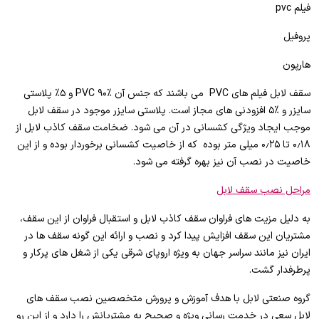
فیلم pvc
پروفیل
هارپون
سقف لابل فیلم های PVC می باشند که جنس آن %۹۰ PVC و ۵% پلاستی
سایزر و %۵ افزودنی های مجاز است. پلاستی سایزر موجود در سقف لابل
موجب ایجاد ویژگی کشسانی در آن می شود. ضخامت سقف کاذب لابل از
۰٫۱۸ تا ۰٫۲۵ میلی متر بوده که از خاصیت کشسانی برخوردار بوده و از این
خاصیت در نصب آن نیز بهره گرفته می شود.
مراحل نصب سقف لابل
به دلیل مزیت های فراوان سقف کاذب لابل و استقبال فراوان از این سقف،
مشتریان این سقف افزایش پیدا کرد و نصب و ارائه این گونه سقف ها در
ایران نیز مانند سراسر جهان به ویژه اروپای شرقی یکی از شغل های پرکار و
پرطرفدار گشت.
گروه صنعتی لابل با هدف آموزش و پرورش متخصصین نصب سقف های
لابل سعی در خدمت رسانی ویژه و صحیح به مشتریانش را دارد و از این رو