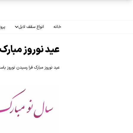
فتن به محتوای اصلی
خانه
انواع سقف لابل
پروژ
سقف چاپی
عید نوروز مبارک
سقف لاکر
عید نوروز مبارک فرا رسیدن نوروز باست
سقف گلکسی
سقف ترنسپرنت
سقف مات
سقف اپلای