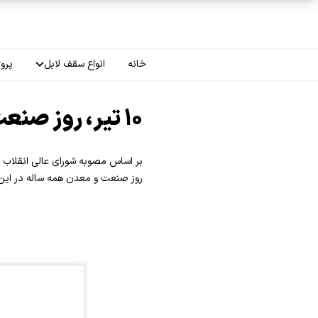
فتن به محتوای اصلی
خانه
انواع سقف لابل
پروژ
سقف چاپی
۱۰ تیر، روز صنعت و معدن
سقف لاکر
سقف گلکسی
روز صنعت و معدن همه ساله در این 
سقف ترنسپرنت
سقف مات
سقف اپلای