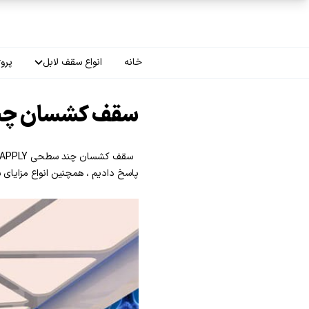
فتن به محتوای اصلی
خانه
انواع سقف لابل
پروژ
سقف چاپی
سقف کشسان چند س
سقف لاکر
سقف گلکسی
پاسخ دادیم ، همچنین انواع مزایای س
سقف ترنسپرنت
سقف مات
سقف اپلای