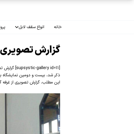
فتن به محتوای اصلی
خانه
انواع سقف لابل
پروژ
سقف چاپی
گزارش تصویری غ
سقف لاکر
[lery id=11
سقف گلکسی
ذکر شد، بیست و دومین نمایشگاه بین 
این مطلب، گزارش تصویری از غرفه گر
سقف ترنسپرنت
سقف مات
سقف اپلای