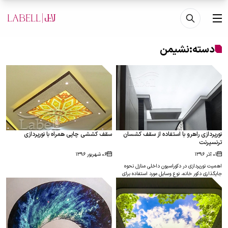
فتن به محتوای اصلی
منو
دسته:
نشیمن
نورپردازی راهرو با استفاده از سقف کشسان
سقف کششی چاپی همراه با نورپردازی
ترنسپرنت
۰۱ آذر ۱۳۹۶
۰۶ شهریور ۱۳۹۶
اهمیت نورپردازی در دکوراسیون داخلی منازل نحوه
جایگذاری دکور خانه، نوع وسایل مورد استفاده برای
دکوراسیون داخلی، اندازه اتاق، وجود و یا عدم وجود
نور طبیعی و انتخاب مبلمان از جمله مهمترین نکات
دکوراسیون داخلی هستند. نورپردازی در خانه تاثیر به
سزایی در حس و حال اعضای خانه و زیبایی
دکوراسیون داخلی دارد. علاوه بر آن، با نورپردازی
مناسب می توان اتاق ها را بزرگ تر و کوچک تر نشان
داد. اما تنها زمانی هماهنگی این نکته های طراحی