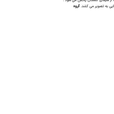
گزارش مردمی و همچنین مسابقه و … است. این برنامه به مدت ۴۵ دقیقه از شنبه تا چهارشنبه از ساعت ۲۱:۳۰ تا ۲۲:۱۵ از سیمای گلستان پخش می شود .
بایی به تصویر می کشد.
گروه