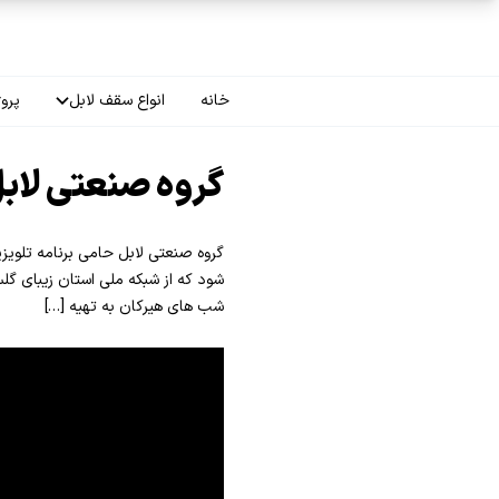
فتن به محتوای اصلی
خانه
انواع سقف لابل
پروژ
سقف چاپی
گروه صنعتی لاب
سقف لاکر
گروه صنعتی لابل حامی برنامه تلوی
سقف گلکسی
شود که از شبکه ملی استان زیبای گل
شب های هیرکان به تهیه […]
سقف ترنسپرنت
سقف مات
سقف اپلای