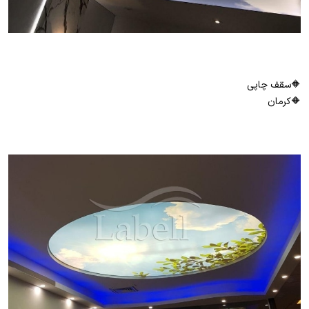
🔶سقف چاپی
🔶کرمان