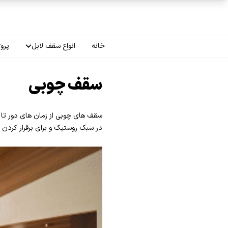
فتن به محتوای اصلی
خانه
انواع سقف لابل
پروژ
سقف چاپی
سقف چوبی
سقف لاکر
سقف های چوبی از زمان های دور تا 
سقف گلکسی
در سبک روستیک و برای برقرار کردن ف
سقف ترنسپرنت
سقف مات
سقف اپلای