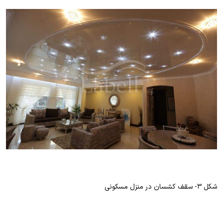
شکل ۳- سقف کشسان در منزل مسکونی