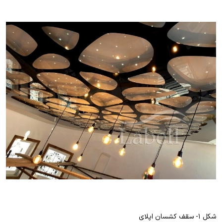
شکل ۱- سقف کشسان اپلای