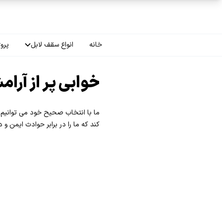
فتن به محتوای اصلی
خانه
انواع سقف لابل
پروژ
سقف چاپی
خوابی پر از آرا
سقف لاکر
ما با انتخاب صحیح خود می توانیم ت
سقف گلکسی
کند که ما را در برابر حوادث ایمن و 
سقف ترنسپرنت
سقف مات
سقف اپلای