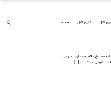
ری لابل
گالری لابل
سایر
تماس با ما
درباره ما
نتخاب صحیح مانند بیمه ای عمل می
سوالات متداول
ت ناگواری مانند زلزله […]
فرصت‌های شغلی