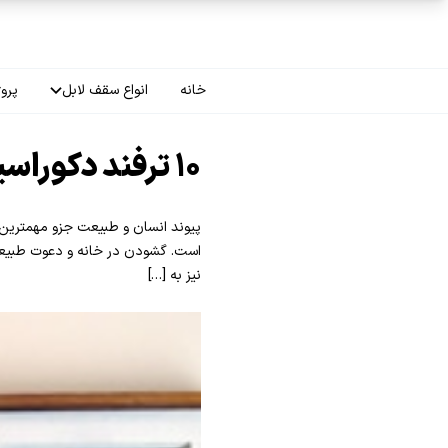
فتن به محتوای اصلی
خانه
انواع سقف لابل
پروژ
سقف چاپی
۱۰ ترفند دکوراسیون که طبیعت را وارد خانه می کند
سقف لاکر
پیوند انسان و طبیعت جزو مهمترین 
سقف گلکسی
است. گشودن در خانه و دعوت طبیعت ب
نیز به […]
سقف ترنسپرنت
سقف مات
سقف اپلای