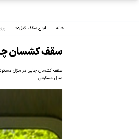
فتن به محتوای اصلی
خانه
انواع سقف لابل
پروژ
سقف چاپی
سقف کشسان چا
سقف لاکر
سقف کشسان چاپی در منزل مسکونی واق
سقف گلکسی
منزل مسکونی
سقف ترنسپرنت
سقف مات
سقف اپلای