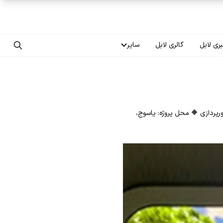
ری لابل
گالری لابل
سایر
تماس با ما
درباره ما
رپردازی 🔶 محل پروژه: یاسوج،
سوالات متداول
فرصت‌های شغلی