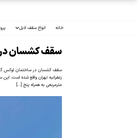
فتن به محتوای اصلی
خانه
انواع سقف لابل
پروژ
سقف چاپی
سقف کشسان در 
سقف لاکر
سقف گلکسی
مترمربعی به همراه پنج […]
سقف ترنسپرنت
سقف مات
سقف اپلای