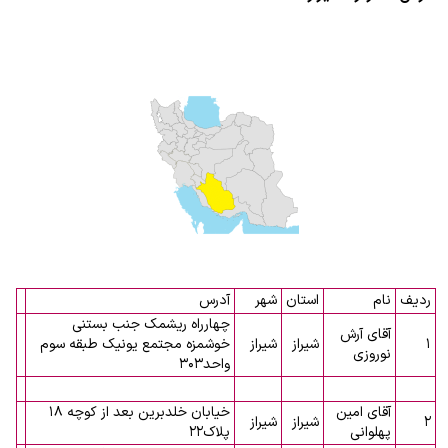
ردیف
نام
استان
شهر
آدرس
چهارراه ریشمک جنب بستنی
آقای آرش
۱
شیراز
شیراز
خوشمزه مجتمع یونیک طبقه سوم
نوروزی
واحد۳۰۳
آقای امین
خیابان خلدبرین بعد از کوچه ۱۸
۲
شیراز
شیراز
پهلوانی
پلاک۲۲