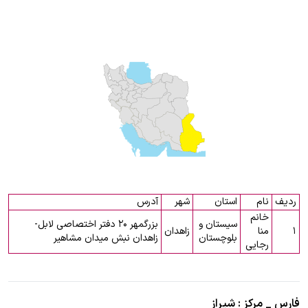
ردیف
نام
استان
شهر
آدرس
خانم
سیستان و
بزرگمهر ۲۰ دفتر اختصاصی لابل-
۱
منا
زاهدان
بلوچستان
زاهدان نبش میدان مشاهیر
رجایی
فارس _ مرکز : شیراز