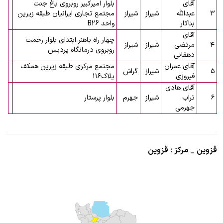
آقای
بلوار امیرکبیر روبروی باغ جنت
۳
عبدالله
شیراز
شیراز
مجتمع تجاری ایرانیان طبقه زیرین
بناکار
واحد B26
آقای
چهار راه باهنر ابتدای بلوار رحمت
۴
مرتضی
شیراز
شیراز
روبروی درمانگاه پردیس
دهقانی
آقای عمران
مجتمع مرکزی طبقه زیرین همکف
۵
شیراز
گراش
فیروزی
پلاک۱۱۶
آقای هادی
۶
تراب
شیراز
جهرم
بلوار پرستار
جهرمی
قزوین _ مرکز : قزوین