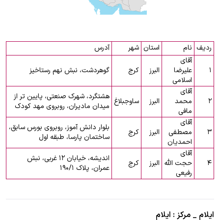
ردیف
نام
استان
شهر
آدرس
آقای
۱
علیرضا
البرز
کرج
گوهردشت، نبش نهم رستاخیز
اسلامی
آقای
هشتگرد، شهرک صنعتی، پایین تر از
۲
محمد
البرز
ساوجبلاغ
میدان مادیران، روبروی مهد کودک
مافی
آقای
بلوار دانش آموز، روبروی بورس سابق،
۳
مصطفی
البرز
کرج
ساختمان پارسا، طبقه اول
احمدیان
آقای
اندیشه، خیابان ۱۲ غربی، نبش
۴
حجت الله
البرز
کرج
عمران، پلاک ۱۹۰/۱
رفیعی
ایلام _ مرکز : ایلام