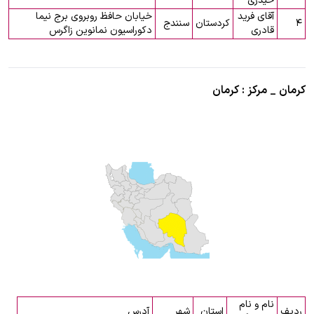
حیدری
آقای فرید
خیابان حافظ روبروی برج نیما
۴
کردستان
سنندج
قادری
دکوراسیون نمانوین زاگرس
کرمان _ مرکز : کرمان
نام و نام
ردیف
استان
شهر
آدرس