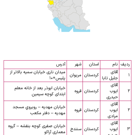
ردیف
نام
استان
شهر
آدرس
آقای
میدان ناری خیابان سمیه بالاتر از
۱
کردستان
مریوان
جلیل تابا
پلیس+۱۰
آقای
خیابان ابوذر بعد از خانه معلم
۲
ایوب
کردستان
قروه
ابتدای کوچه سیمین
حیدری
آقای
خيابان مهديه – روبروي مسجد
۲
ایوب
کردستان
قروه
مهديه – دفتر مكعب
مرادی
آقای
خیابان صفری کوچه بنفشه – گروه
۳
ایوب
کردستان
سنندج
معماری آراکو