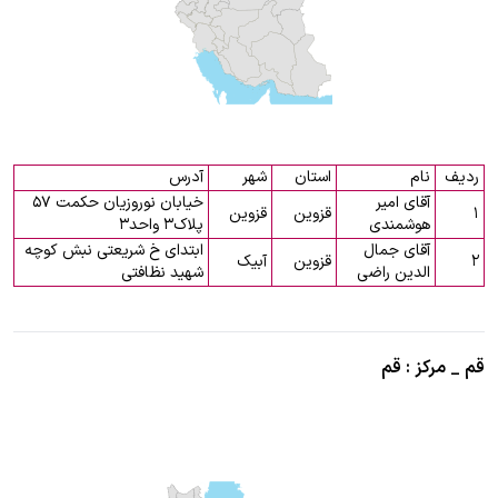
ردیف
نام
استان
شهر
آدرس
آقای امیر
خیابان نوروزیان حکمت ۵۷
۱
قزوین
قزوین
هوشمندی
پلاک۳ واحد۳
آقای جمال
ابتدای خ شریعتی نبش کوچه
۲
قزوین
آبیک
الدین راضی
شهید نظافتی
قم _ مرکز : قم