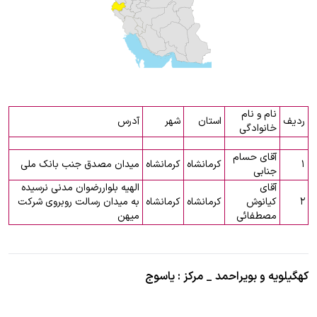
نام و نام
ردیف
استان
شهر
آدرس
خانوادگی
آقای حسام
۱
کرمانشاه
کرمانشاه
میدان مصدق جنب بانک ملی
جنابی
آقای
الهیه بلواررضوان مدنی نرسیده
۲
کیانوش
کرمانشاه
کرمانشاه
به میدان رسالت روبروی شرکت
مصطفائی
میهن
کهگیلویه و بویراحمد _ مرکز : یاسوج