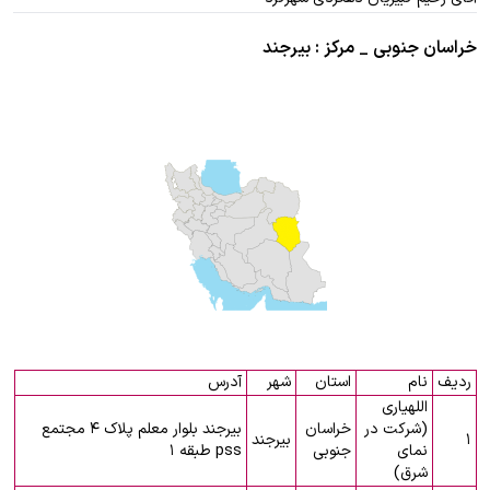
خراسان جنوبی _ مرکز : بیرجند
ردیف
نام
استان
شهر
آدرس
اللهیاری
(شرکت در
خراسان
بیرجند بلوار معلم پلاک ۴ مجتمع
۱
بیرجند
نمای
جنوبی
pss طبقه ۱
شرق)