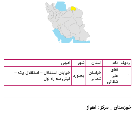
ردیف
نام
استان
شهر
آدرس
آقای
خراسان
خیابان استقلال – استقلال یک –
۱
علی
بجنورد
شمالی
نبش سه راه اول
شقانی
خوزستان _ مرکز : اهواز