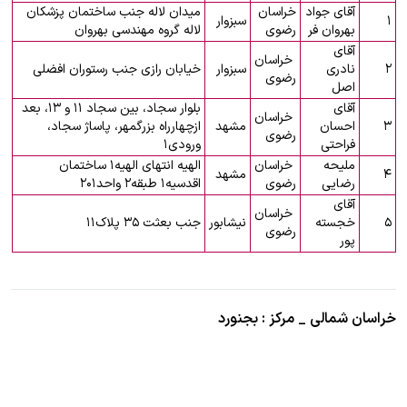
آقای جواد
خراسان
میدان لاله جنب ساختمان پزشکان
۱
سبزوار
بهروان فر
رضوی
لاله گروه مهندسی بهروان
آقای
خراسان
۲
نادری
سبزوار
خیابان رازی جنب رستوران افضلی
رضوی
اصل
آقای
بلوار سجاد، بین سجاد ۱۱ و ۱۳، بعد
خراسان
۳
احسان
مشهد
ازچهارراه بزرگمهر، پاساژ سجاد،
رضوی
فراحتی
ورودی۱
ملیحه
خراسان
الهیه انتهای الهیه۱ ساختمان
۴
مشهد
رضایی
رضوی
اقدسیه۱ طبقه۲ واحد۲۰۱
آقای
خراسان
۵
خجسته
نیشابور
جنب بعثت ۳۵ پلاک۱۱
رضوی
پور
خراسان شمالی _ مرکز : بجنورد