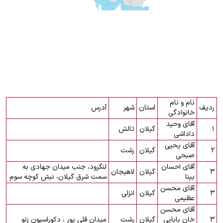
نام و نام
ردیف
استان
شهر
آدرس
خانوادگی
آقای وحید
۱
گیلان
تالش
داداشی
آقای یحیی
۲
گیلان
رشت
صبحی
آقای احسان
لنگرود، جنب میدان جهادی به
۳
گیلان
لاهیجان
بینا
سمت شرق گیلان، نبش کوچه سوم
آقای محسن
۳
گیلان
انزلی
عظیمی
آقای محسن
۳
خان بابایی
گیلان
رشت
میدان قلی پور ، دکوراسیون زنو