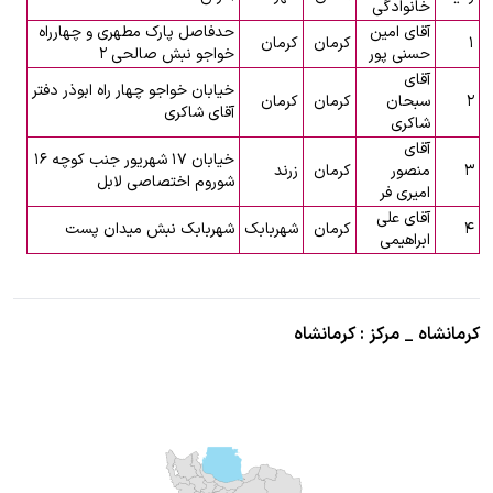
خانوادگی
آقای امین
حدفاصل پارک مطهری و چهارراه
۱
کرمان
کرمان
حسنی پور
خواجو نبش صالحی ۲
آقای
خیابان خواجو چهار راه ابوذر دفتر
۲
سبحان
کرمان
کرمان
آقای شاکری
شاکری
آقای
خیابان ۱۷ شهریور جنب کوچه ۱۶
۳
منصور
کرمان
زرند
شوروم اختصاصی لابل
امیری فر
آقای علی
۴
کرمان
شهربابک
شهربابک نبش میدان پست
ابراهیمی
کرمانشاه _ مرکز : کرمانشاه