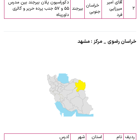
آقای امیر
دکوراسیون پلان بیرجند بین مدرس
خراسان
۲
میرزایی
بیرجند
۵۵ و ۵۷ جنب پرده حریر و گالری
جنوبی
فرد
داورپناه
خراسان رضوی _ مرکز : مشهد
ردیف
نام
استان
شهر
آدرس