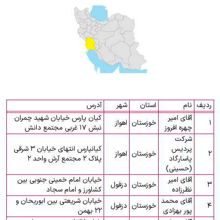
ردیف
نام
استان
شهر
آدرس
آقای امیر
کیان پارس خیابان شهید چمران
۱
خوزستان
اهواز
چهره افروز
نبش ۱۷ غربی مجتمع دانش
شرکت
پردیس
کیانپارس انتهای خیابان ۳ شرقی
۲
خوزستان
اهواز
پاسارگاد
پلاک ۲ مجتمع آرش واحد ۲
(حسینی)
آقای امیر
خیابان امام خمینی جنوبی بین
۳
خوزستان
دزفول
نظرزاده
کشاورز و امام سجاد
آقای محمد
خیابان شریعتی بین ابوریحان و
۴
خوزستان
دزفول
پور بهزادی
۲۲ بهمن