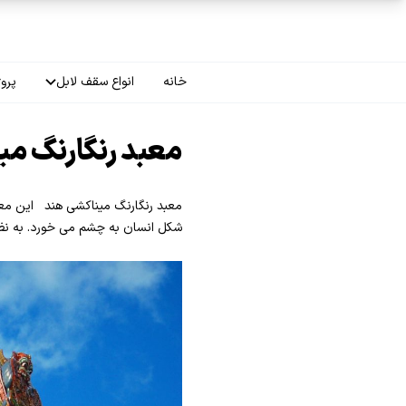
فتن به محتوای اصلی
خانه
انواع سقف لابل
پروژ
سقف چاپی
معبد رنگارنگ می
سقف لاکر
سقف گلکسی
شکل انسان به چشم می خورد. به نظ
سقف ترنسپرنت
سقف مات
سقف اپلای