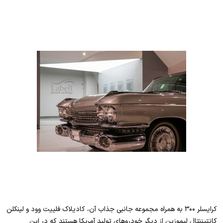
کرایسلر ۳۰۰ به همراه مجموعه جانبی جذاب آن، کادیلاک فلییت وود و لینکلن
کانتیننتال لیموزین از دیگر خودروهای تولید آمریکا هستند که در این