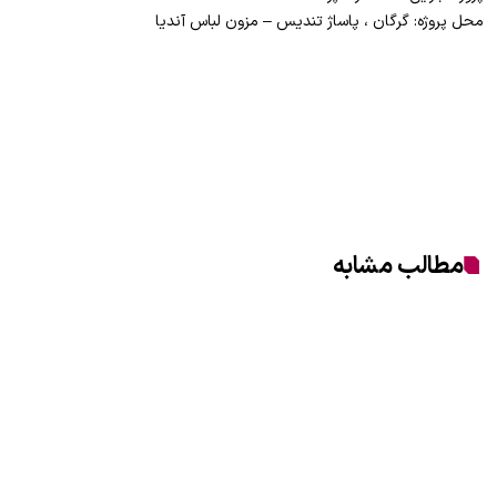
محل پروژه: گرگان ، پاساژ تنديس – مزون لباس آنديا
مطالب مشابه