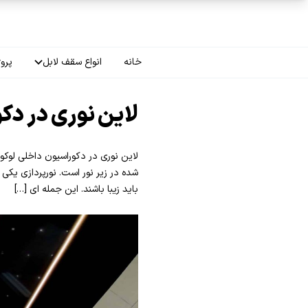
فتن به محتوای اصلی
خانه
انواع سقف لابل
پروژ
سقف چاپی
لاین نوری در دک
سقف لاکر
لاین نوری در دکوراسیون داخلی لوکو
سقف گلکسی
شده در زیر نور است. نورپردازی یکی
باید زیبا باشند. این جمله ای […]
سقف ترنسپرنت
سقف مات
سقف اپلای