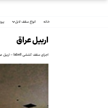
فتن به محتوای اصلی
خانه
انواع سقف لابل
پروژ
سقف چاپی
اربیل عراق
سقف لاکر
اجرای سقف کششی labell – اربیل عراق
سقف گلکسی
سقف ترنسپرنت
سقف مات
سقف اپلای