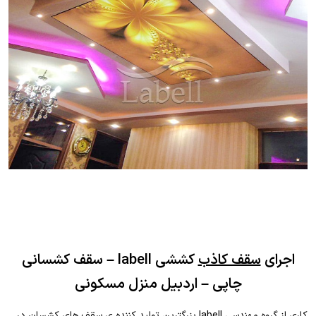
اجرای
سقف کاذب
کششی labell – سقف کشسانی
چاپی – اردبیل منزل مسکونی
کاری از گروه مهندسی labell بزرگترین تولید کننده ی سقف های کشسان در