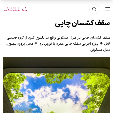
فتن به محتوای اصلی
منو
سقف کشسان چاپی
سقف کشسان چاپی در منزل مسکونی واقع در یاسوج کاری از گروه صنعتی
لابل 🔶 پروژه اجرایی سقف چاپی همراه با نورپردازی 🔶 محل پروژه: یاسوج،
منزل مسکونی