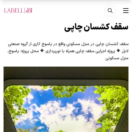
فتن به محتوای اصلی
منو
سقف کشسان چاپی
سقف کشسان چاپی در منزل مسکونی واقع در یاسوج کاری از گروه صنعتی
لابل 🔶 پروژه اجرایی سقف چاپی همراه با نورپردازی 🔶 محل پروژه: یاسوج،
منزل مسکونی