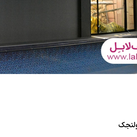
ولنجک