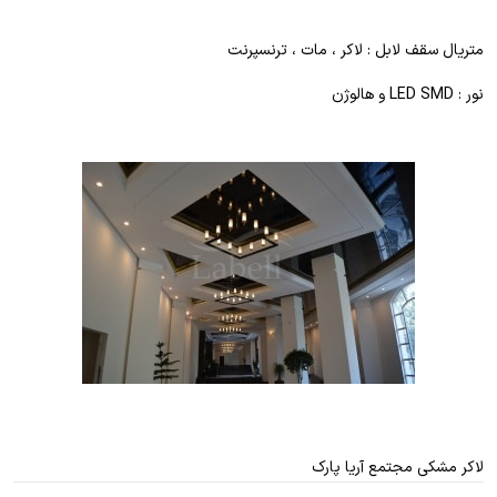
متریال سقف لابل : لاکر ، مات ، ترنسپرنت
نور : LED SMD و هالوژن
لاکر مشکی مجتمع آریا پارک