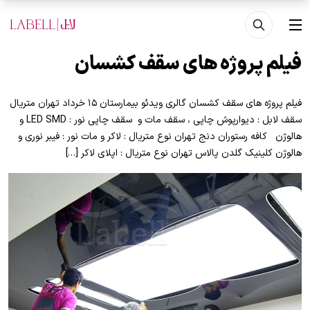
فتن به محتوای اصلی
منو
فیلم پروژه های سقف کشسان
فیلم پروژه های سقف کشسان گالری ویدئو بیمارستان ۱۵ خرداد تهران متریال
سقف لابل : دیوارپوش چاپی ، سقف مات و سقف چاپی نور : LED SMD و
هالوژن کافه رستوران دنج تهران نوع متریال : لاکر و مات نور : فیبر نوری و
هالوژن کلینیک گلدن پالاس تهران نوع متریال : اپلای لاکر […]