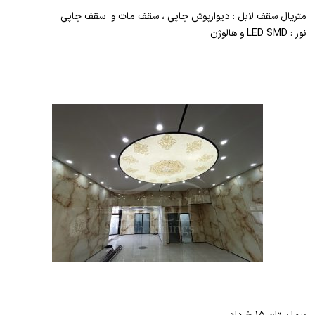
متریال سقف لابل : دیوارپوش چاپی ، سقف مات و سقف چاپی
نور : LED SMD و هالوژن