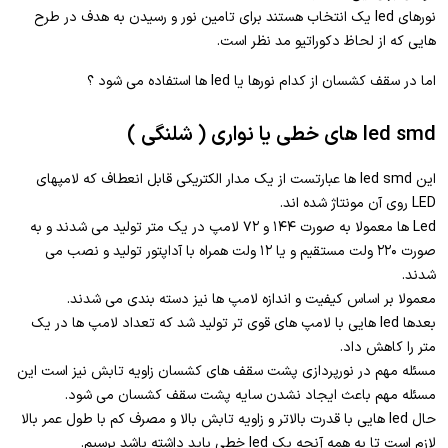
نورهای led یک انتخاب هستند برای تامین نور و رسیدن به هدف در طرح
هایی که از لحاظ دکوراتیو مد نظر است.
اما در سقف کشسان از کدام نورها یا led ها استفاده می شود ؟
led smd های خطی یا نواری ( شلنگی )
این led smd ها عبارتست از یک مدار الکتریکی قابل انعطاف که لامپهای
LED روی آن مونتاژ شده اند.
Led ها معمولا به صورت ۱۴۴ و ۷۲ لامپ در یک متر تولید می شدند و به
صورت ۲۲۰ ولت مستقیم و یا ۱۲ ولت همراه با آداپتور تولید و نصب می
شدند.
معمولا بر اساس کیفیت و اندازه لامپ ها نیز دسته بندی می شدند.
بعدها led هایی با لامپ های قوی تر تولید شد که تعداد لامپ ها در یک
متر را کاهش داد.
مسئله مهم در نورپردازی پشت سقف های کشسان زاویه تابش نیز است این
مسئله مهم باعث ایجاد نشدن سایه پشت سقف کشسان می شود.
حال led هایی با قدرت بالاتر و زاویه تابش بالا و مصرف کم با طول عمر بالا
لازم است تا به همه آنچه یک led خطی باید داشته باشد برسیم.