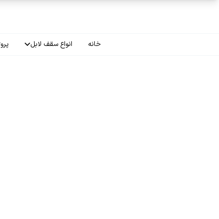
فتن به محتوای اصلی
خانه
انواع سقف لابل
پروژ
سقف چاپی
سقف لاکر
سقف گلکسی
سقف ترنسپرنت
سقف مات
سقف اپلای