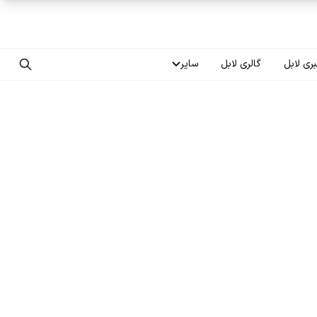
ری لابل
گالری لابل
سایر
تماس با ما
درباره ما
سوالات متداول
فرصت‌های شغلی