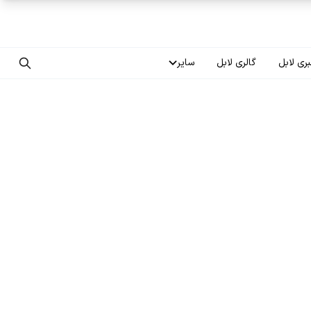
ری لابل
گالری لابل
سایر
تماس با ما
درباره ما
سوالات متداول
فرصت‌های شغلی