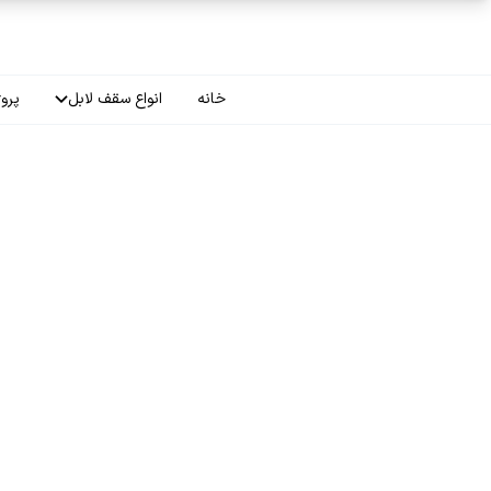
فتن به محتوای اصلی
خانه
انواع سقف لابل
پروژ
سقف چاپی
سقف لاکر
سقف گلکسی
سقف ترنسپرنت
سقف مات
سقف اپلای