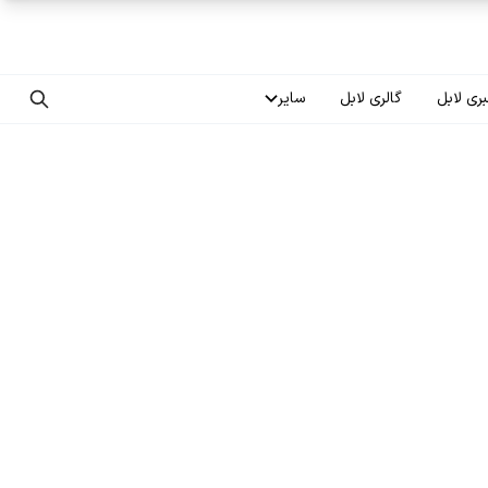
ری لابل
گالری لابل
سایر
تماس با ما
درباره ما
سوالات متداول
فرصت‌های شغلی