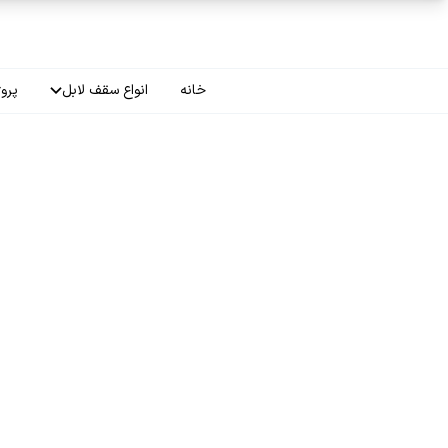
فتن به محتوای اصلی
خانه
انواع سقف لابل
پروژ
سقف چاپی
سقف لاکر
سقف گلکسی
سقف ترنسپرنت
سقف مات
سقف اپلای