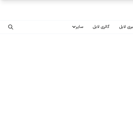
ری لابل
گالری لابل
سایر
تماس با ما
درباره ما
سوالات متداول
فرصت‌های شغلی