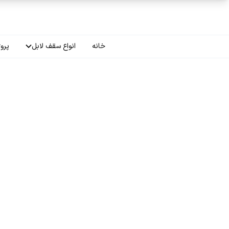
فتن به محتوای اصلی
خانه
انواع سقف لابل
پروژ
سقف چاپی
سقف لاکر
سقف گلکسی
سقف ترنسپرنت
سقف مات
سقف اپلای