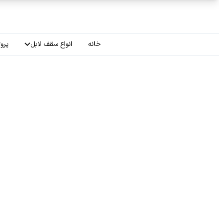
فتن به محتوای اصلی
خانه
انواع سقف لابل
پروژ
سقف چاپی
سقف لاکر
سقف گلکسی
سقف ترنسپرنت
سقف مات
سقف اپلای