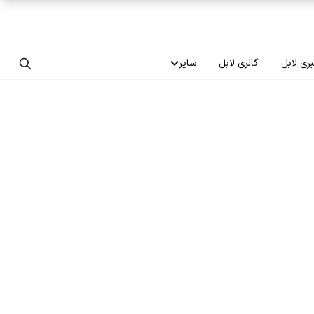
ری لابل
گالری لابل
سایر
تماس با ما
درباره ما
سوالات متداول
فرصت‌های شغلی