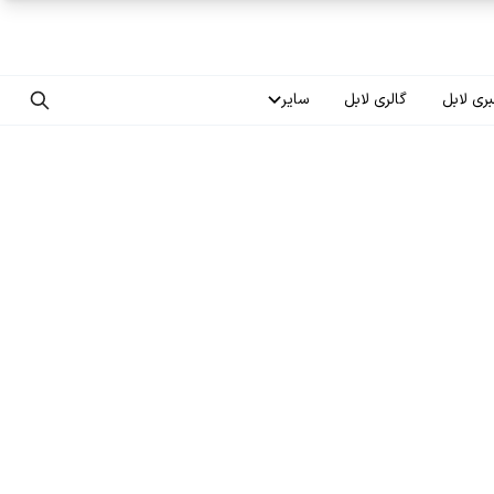
ری لابل
گالری لابل
سایر
تماس با ما
درباره ما
سوالات متداول
فرصت‌های شغلی