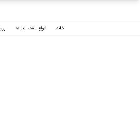
فتن به محتوای اصلی
خانه
انواع سقف لابل
پروژ
سقف چاپی
سقف لاکر
سقف گلکسی
سقف ترنسپرنت
سقف مات
سقف اپلای