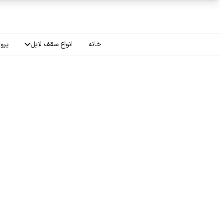
فتن به محتوای اصلی
خانه
انواع سقف لابل
پروژ
سقف چاپی
سقف لاکر
سقف گلکسی
سقف ترنسپرنت
سقف مات
سقف اپلای