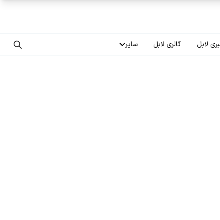
ری لابل
گالری لابل
سایر
تماس با ما
درباره ما
سوالات متداول
فرصت‌های شغلی