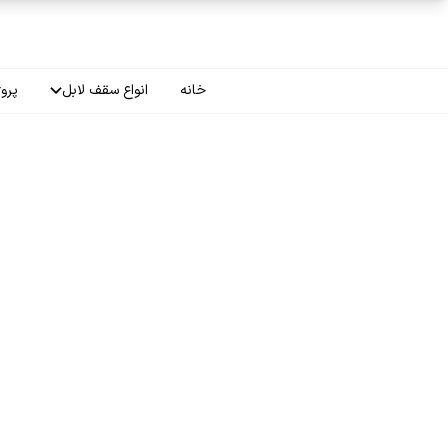
فتن به محتوای اصلی
خانه
انواع سقف لابل
پروژ
سقف چاپی
سقف لاکر
سقف گلکسی
سقف ترنسپرنت
سقف مات
سقف اپلای