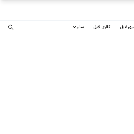
ری لابل
گالری لابل
سایر
تماس با ما
درباره ما
سوالات متداول
فرصت‌های شغلی