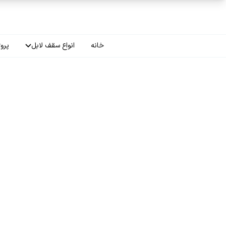
فتن به محتوای اصلی
خانه
انواع سقف لابل
پروژ
سقف چاپی
سقف لاکر
سقف گلکسی
سقف ترنسپرنت
سقف مات
سقف اپلای