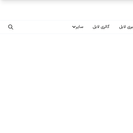
ری لابل
گالری لابل
سایر
تماس با ما
درباره ما
سوالات متداول
فرصت‌های شغلی