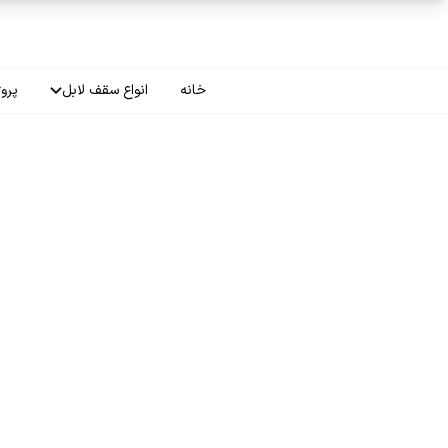
فتن به محتوای اصلی
خانه
انواع سقف لابل
پروژ
سقف چاپی
سقف لاکر
سقف گلکسی
سقف ترنسپرنت
سقف مات
سقف اپلای