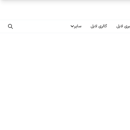
ری لابل
گالری لابل
سایر
تماس با ما
درباره ما
سوالات متداول
فرصت‌های شغلی