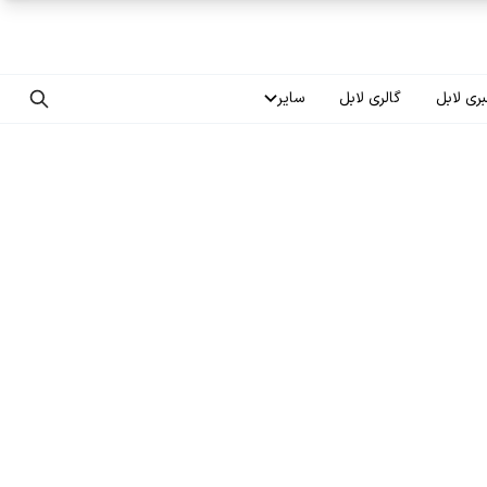
ری لابل
گالری لابل
سایر
تماس با ما
درباره ما
سوالات متداول
فرصت‌های شغلی