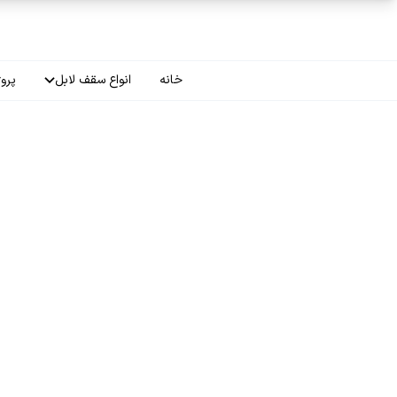
فتن به محتوای اصلی
خانه
انواع سقف لابل
پروژ
سقف چاپی
سقف لاکر
سقف گلکسی
سقف ترنسپرنت
سقف مات
سقف اپلای